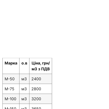
Марка
о.в
Ціна, грн/
м3 з ПДВ
M-50
м3
2400
M-75
м3
2800
M-100
м3
3200
М-150
м3
3650